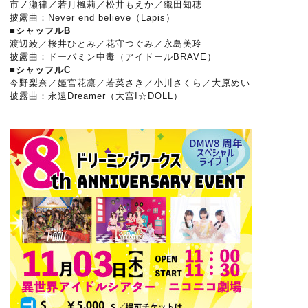
市ノ瀬律／若月楓莉／松井もえか／織田知穂
披露曲：Never end believe（Lapis）
■シャッフルB
渡辺綾／桜井ひとみ／花守つぐみ／永島美玲
披露曲：ドーパミン中毒（アイドールBRAVE）
■シャッフルC
今野梨奈／姫宮花凛／若菜さき／小川さくら／大原めい
披露曲：永遠Dreamer（大宮I☆DOLL）