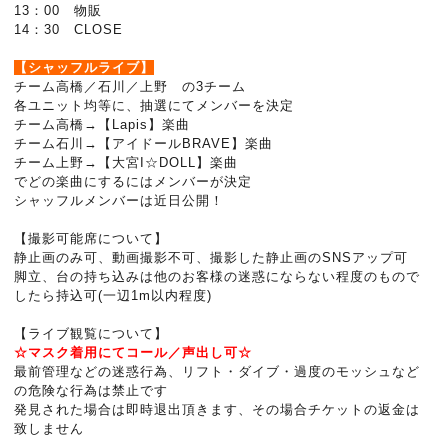
13：00 物販
14：30 CLOSE
【シャッフルライブ】
チーム高橋／石川／上野 の3チーム
各ユニット均等に、抽選にてメンバーを決定
チーム高橋→【Lapis】楽曲
チーム石川→【アイドールBRAVE】楽曲
チーム上野→【大宮I☆DOLL】楽曲
でどの楽曲にするにはメンバーが決定
シャッフルメンバーは近日公開！
【撮影可能席について】
静止画のみ可、動画撮影不可、撮影した静止画のSNSアップ可
脚立、台の持ち込みは他のお客様の迷惑にならない程度のもので
したら持込可(一辺1m以内程度)
【ライブ観覧について】
☆マスク着用にてコール／声出し可☆
最前管理などの迷惑行為、リフト・ダイブ・過度のモッシュなど
の危険な行為は禁止です
発見された場合は即時退出頂きます、その場合チケットの返金は
致しません