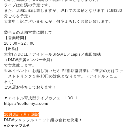
ライブは出演の予定です。
また、店舗出勤は致しますが、遅れての出勤となります（19時30
分ごろを予定）
大変申し訳ございませんが、何卒よろしくお願い致します。
②当日の店舗営業に関して
【営業時間】
18：00～22：00
【出勤】
大宮I☆DOLL／アイドールBRAVE／Lapis／織田知穂
（DMW所属メンバー全員）
で営業致します。
※本イベントにお越し頂いた方で2部店舗営業にご来店の方はファ
ーストドリンク１杯10円の対象となります。（アイドルメニュー
不可)
ご来店お待ちしております！
▼アイドル育成型ライブカフェ I DOLL
https://idollomiya.com/
10月3日（月）追記
DMWシャッフルユニット組み合わせ決定！
■シャッフルA