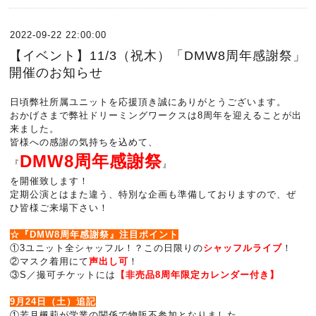
2022-09-22 22:00:00
【イベント】11/3（祝木）「DMW8周年感謝祭」
開催のお知らせ
日頃弊社所属ユニットを応援頂き誠にありがとうございます。
おかげさまで弊社ドリーミングワークスは8周年を迎えることが出
来ました。
皆様への感謝の気持ちを込めて、
DMW8周年感謝祭
『
』
を開催致します！
定期公演とはまた違う、特別な企画も準備しておりますので、ぜ
ひ皆様ご来場下さい！
☆『DMW8周年感謝祭』注目ポイント
①3ユニット全シャッフル！？この日限りの
シャッフルライブ
！
②マスク着用にて
声出し可
！
③S／撮可チケットには
【非売品8周年限定カレンダー付き】
9月24日（土）追記
①若月楓莉が学業の関係で物販不参加となりました。