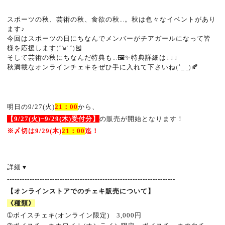
スポーツの秋、芸術の秋、食欲の秋…。秋は色々なイベントがあり
ます♪
今回はスポーツの日にちなんでメンバーがチアガールになって皆
様を応援します(*‘ω‘ *)🎽
そして芸術の秋にちなんだ特典も…🖼✨特典詳細は↓↓↓
秋満載なオンラインチェキをぜひ手に入れて下さいね(*_ _)🍂
明日の9
/27(火)
21
：
00
から、
【9
/27(
火
)~9/29
(
木
)
受付分】
の販売が開始となります！
※
〆切は9
/29
(
木
)
21
：
00
迄！
詳細
▼
-------------------------------------------------------------------
【オンラインストアでのチェキ販売について】
《種類》
➀
ボイスチェキ
(
オンライン限定
)
3,000
円