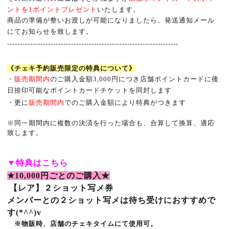
ントを
1
ポイントプレゼント
いたします。
商品の準備が整いお渡しが可能になりましたら、発送通知メール
にてお知らせを致します。
-------------------------------------------------------------------
《チェキ予約販売限定の特典について》
・
販売期間内
のご購入金額
3,000
円につき店舗ポイントカードに後
日捺印可能なポイントカードチケットを同封します
・更に
販売期間内
でのご購入金額により特典がつきます
※
同一期間内に複数の決済を行った場合も、合算して換算、適応
致します。
▼
特典はこちら
★10,000
円ごとのご購入★
【レア】２ショット写メ券
メンバーとの２ショット写メは待ち受けにおすすめで
す(*^^)v
※物販時、店舗のチェキタイムにて使用可。