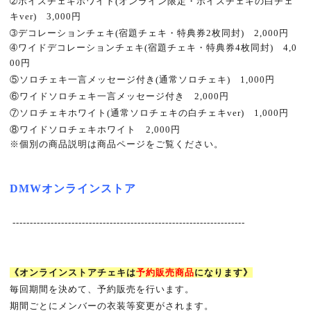
➁
ボイスチェキホワイト
(
オンライン限定・ボイスチェキの白チェ
キ
ver)
3,000
円
➂
デコレーションチェキ
(
宿題チェキ・特典券
2
枚同封
)
2,000
円
➃
ワイドデコレーションチェキ
(
宿題チェキ・特典券
4
枚同封
)
4,0
00
円
⑤
ソロチェキ一言メッセージ付き
(
通常ソロチェキ
)
1,000
円
⑥
ワイドソロチェキ一言メッセージ付き
2,000
円
⑦
ソロチェキホワイト
(
通常ソロチェキの白チェキ
ver)
1,000
円
⑧
ワイドソロチェキホワイト
2,000
円
※
個別の商品説明は商品ページをご覧ください。
DMW
オンラインストア
-------------------------------------------------------------------
《オンラインストアチェキは
予約販売商品
になります》
毎回期間を決めて、予約販売を行います。
期間ごとにメンバーの衣装等変更がされます。