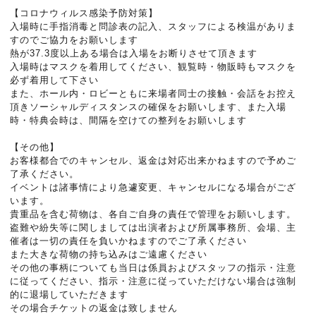
【コロナウィルス感染予防対策】
入場時に手指消毒と問診表の記入、スタッフによる検温がありま
すのでご協力をお願いします
熱が37.3度以上ある場合は入場をお断りさせて頂きます
入場時はマスクを着用してください、観覧時・物販時もマスクを
必ず着用して下さい
また、ホール内・ロビーともに来場者同士の接触・会話をお控え
頂きソーシャルディスタンスの確保をお願いします、また入場
時・特典会時は、間隔を空けての整列をお願いします
【その他】
お客様都合でのキャンセル、返金は対応出来かねますので予めご
了承ください。
イベントは諸事情により急遽変更、キャンセルになる場合がござ
います。
貴重品を含む荷物は、各自ご自身の責任で管理をお願いします。
盗難や紛失等に関しましては出演者および所属事務所、会場、主
催者は一切の責任を負いかねますのでご了承ください
また大きな荷物の持ち込みはご遠慮ください
その他の事柄についても当日は係員およびスタッフの指示・注意
に従ってください、指示・注意に従っていただけない場合は強制
的に退場していただきます
その場合チケットの返金は致しません