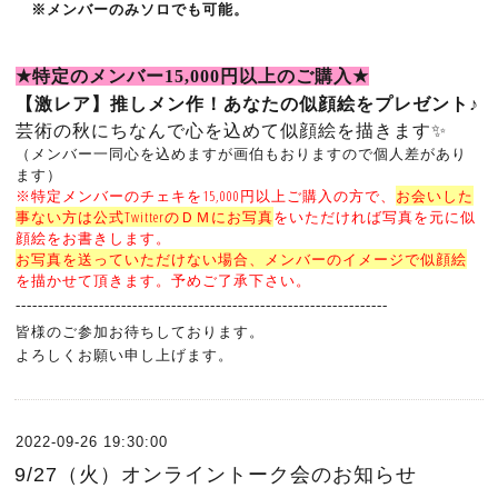
※メンバーのみソロでも可能。
★
特定のメンバー
15
,000
円以上のご購入
★
【激レア】推しメン作！あなたの似顔絵をプレゼント♪
芸術の秋にちなんで心を込めて似顔絵を描きます✨
（メンバー一同心を込めますが画伯もおりますので個人差があり
ます）
※特定メンバーのチェキを15,000円以上ご購入の方で、
お会いした
事ない方は公式TwitterのＤＭにお写真
をいただければ
写真を元に似
顔絵をお書きします。
お写真を送っていただけない場合、メンバーのイメージで似顔絵
を描かせて頂きます。予めご了承下さい。
-------------------------------------------------------------------
皆様のご参加お待ちしております。
よろしくお願い申し上げます。
2022-09-26 19:30:00
9/27（火）オンライントーク会のお知らせ