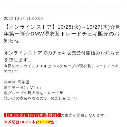
2022-10-24 21:00:00
【オンラインストア】10/25(火)～10/27(木)☆周
年第一弾☆DMW現衣装トレードチェキ販売のお
知らせ
オンラインストアでのチェキ販売受付開始のお知らせ
を致します。
今回のオンラインチェキはDMWグループの現衣装トレードチェキ
です(*^^)
㊗DMW8周年👏
周年第一弾(∩´∀｀)∩
各グループの現衣装をトレード💗
誰がどの衣装を着るのか…お楽しみに(^^♪
【10
/25(
火
)~10/27
(
木
)
受付分】
の販売が開始となります！
※
〆切は10
/27
(
木
)
21
：
00
迄！