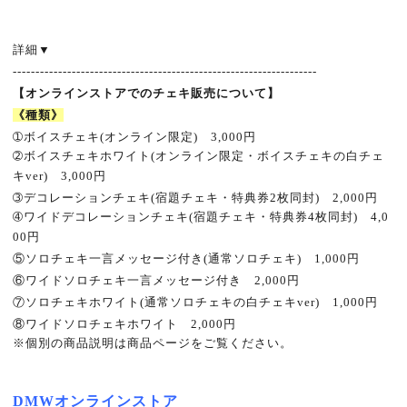
詳細
▼
-------------------------------------------------------------------
【オンラインストアでのチェキ販売について】
《種類》
➀
ボイスチェキ
(
オンライン限定
)
3,000
円
➁
ボイスチェキホワイト
(
オンライン限定・ボイスチェキの白チェ
キ
ver)
3,000
円
➂
デコレーションチェキ
(
宿題チェキ・特典券
2
枚同封
)
2,000
円
➃
ワイドデコレーションチェキ
(
宿題チェキ・特典券
4
枚同封
)
4,0
00
円
⑤
ソロチェキ一言メッセージ付き
(
通常ソロチェキ
)
1,000
円
⑥
ワイドソロチェキ一言メッセージ付き
2,000
円
⑦
ソロチェキホワイト
(
通常ソロチェキの白チェキ
ver)
1,000
円
⑧
ワイドソロチェキホワイト
2,000
円
※
個別の商品説明は商品ページをご覧ください。
DMW
オンラインストア