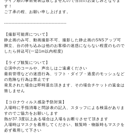
ライブ順の事前発表は致しませんので当日のお楽しみとなりま
す！
ご了承の程、お願い申し上げます。
------------------------------------------
【撮影可能席について】
静止画のみ可、動画撮影不可、撮影した静止画のSNSアップ可
脚立、台の持ち込みは他のお客様の迷惑にならない程度のもので
したら持込可(一辺1m以内程度)
【ライブ観覧について】
公演中のコールや、声出しはご遠慮ください
最前管理などの迷惑行為、リフト・ダイブ・過度のモッシュなど
の危険な行為は禁止です
発見された場合は即時退出頂きます、その場合チケットの返金は
致しません
【コロナウィルス感染予防対策】
入場時に手指消毒と問診表の記入、スタッフによる検温がありま
すのでご協力をお願いします
熱が37.3度以上ある場合は入場をお断りさせて頂きます
入場時はマスクを着用してください、観覧時・物販時もマスクを
必ず着用して下さい