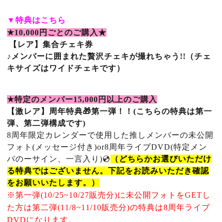
▼
特典はこちら
★10,000
円ごとのご購入★
【レア】集合チェキ券
♪
メンバーに囲まれた贅沢チェキが撮れちゃう
!!（チェ
キサイズはワイドチェキです）
★
特定のメンバー
15
,000
円以上のご購入
【激レア】周年特典
🎁第一弾！！(こちらの特典は第一
弾、第二弾構成です)
8周年限定カレンダーで使用した推しメンバーの未公開
フォト(メッセージ付き)or8周年ライブDVD
(特定メン
バのーサイン、一言入り)
💿
（どちらかお選びいただけ
る特典ではございません。下記をお読みいただき確認
をお願いいたします。）
※第一弾(10/25~10/27販売分)
に未公開フォトをGETし
た方は第二弾(11/8~11/10販売分)の特典は8周年ライブ
DVDになります。