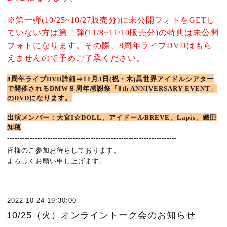
※
第一弾(10/25~10/27販売分)
に未公開フォトをGET
し
ていない方は
第二弾(11/8~11/10販売分)の特典は未公開
フォトになります。
その際、8周年ライブDVDはもら
えませんので予めご了承ください。
8周年ライブDVD詳細⇒11月3日(祝・木)異世界アイドルシアター
で開催されるDMW８周年感謝祭「8th ANNIVERSARY EVENT」
の
DVDになります。
出演メンバー：大宮I☆DOLL、アイドールBREVE、Lapis、織田
知穂
-------------------------------------------------------------------
皆様のご参加お待ちしております。
よろしくお願い申し上げます。
2022-10-24 19:30:00
10/25（火）オンライントーク会のお知らせ