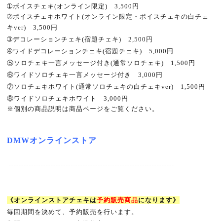
➀
ボイスチェキ
(
オンライン限定
)
3,500
円
➁
ボイスチェキホワイト
(
オンライン限定・ボイスチェキの白チェ
キ
ver)
3,500
円
➂
デコレーションチェキ
(
宿題チェキ
)
2,500
円
➃
ワイドデコレーションチェキ
(
宿題チェキ
)
5
,000
円
⑤
ソロチェキ一言メッセージ付き
(
通常ソロチェキ
)
1,500
円
⑥
ワイドソロチェキ一言メッセージ付き 3
,000
円
⑦
ソロチェキホワイト
(
通常ソロチェキの白チェキ
ver)
1,500
円
⑧
ワイドソロチェキホワイト 3
,000
円
※
個別の商品説明は商品ページをご覧ください。
DMW
オンラインストア
-------------------------------------------------------------------
《オンラインストアチェキは
予約販売商品
になります》
毎回期間を決めて、予約販売を行います。