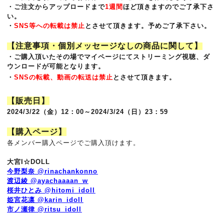
・
ご注文からアップロードまで
1週間
ほど頂きますのでご了承下さ
い。
・
SNS等への転載は禁止
とさせて頂きます。予めご了承下さい。
【注意事項・個別メッセージなしの商品に関して】
・ご購入頂いたその場でマイページにてストリーミング視聴、ダ
ウンロードが可能となります。
・
SNSの転載、動画の転送は禁止
とさせて頂きます。
【販売日】
2024/3/22（金）12：00～2024/3/24（日）23：59
【購入ページ】
各メンバー購入ページでご購入頂けます。
大宮I☆DOLL
今野梨奈 @rinachankonno
渡辺綾 @ayachaaaan_w
桜井ひとみ @hitomi_idoll
姫宮花凛 @karin_idoll
市ノ瀬律 @ritsu_idoll