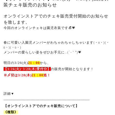
装チェキ販売のお知らせ
オンラインストアでのチェキ販売受付開始のお知らせ
を致します。
今回のオンラインチェキは園児衣装です👒💗
春に可愛い入園児メンバーがわちゃわちゃしちゃいます(・o・)(・
o・)(・o・)
メンバーの愛らしい姿をぜひお手元に…(´-｀*)💗
明日の3/26
(
火
)
21
：
00
から、
【3
/26(
火
)~3/28
(
木
)
受付分】
の販売が開始となります！
※
〆切は3
/28
(
木
)
21
：
00
迄！
詳細
▼
-------------------------------------------------------------------
【オンラインストアでのチェキ販売について】
《種類》