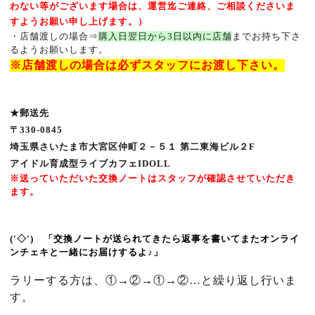
わない等がございます場合は、運営迄ご連絡、ご相談くださいま
すようお願い申し上げます。）
・店舗渡しの場合⇒
購入日翌日から3日以内に店舗
まで
お持ち下さ
るよう
お願いします。
※
店舗渡しの場合は必ずスタッフにお渡し下さい。
★郵送先
〒
330-0845
埼玉県さいたま市大宮区仲町２－５１ 第二東海ビル２
F
アイドル育成型ライブカフェ
IDOLL
※送っていただいた交換ノートはスタッフが確認させていただき
ます。
('
◇
')
ゞ「交換ノートが送られてきたら返事を書いてまたオンライ
ンチェキと一緒にお届けするよ
♪
」
ラリーする方は、①→②→①→②…と繰り返し行いま
す。