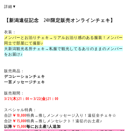
詳細▼
【新潟遠征記念 24H限定販売オンラインチェキ】
衣装：
メンバーとお泊りチェキ→リアルお泊り感のある服装！メンバー
同士で部屋にて撮影♪
大新潟観光名所チェキ→私服で観光してるありのままのメンバー
をお届け♪
販売商品：
デコレーションチェキ
一言メッセージチェキ
販売期間：
3/21(木)21：00～3/22(金)21：00
スペシャル特典：
合計
￥
10,000
特典→推しメンメッセージ入り！遠征全チェキ☆
合計
￥15,000
特典→推しメンセレクト！遠征のお土産♪
以降
￥15,000
毎にお土産1人追加