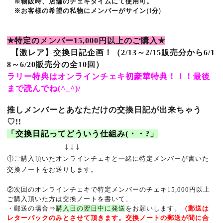
※物販時、店舗のチェキタイムにて使用可。
※お客様の希望の私物にメンバーがサイン(1分)
★
特定のメンバー
15
,000
円以上のご購入
★
【激レア】交換日記企画！
（2/13～2/15販売分から6/1
8～6/20販売分の全10回）
ラリー特典はオンラインチェキ初豪華特典！！！
最後
まで読んでね(^_^)/
推しメンバーとあなただけの交換日記が出来ちゃう
♡
!!
「交換日記ってどういう仕組み
(
・・
?
」
↓↓↓
①ご購入頂いたオンラインチェキと一緒に特定メンバーが書いた
交換ノートをお送りします。
②次回のオンラインチェキで特定メンバーのチェキ
15,000
円以上
ご購入頂いた方は交換ノートを書いて、
・郵送の場合⇒
購入日の翌日中に発送
をお願いします。
（郵送は
レターパックのみとさせて頂きます。交換ノートの郵送が間に合