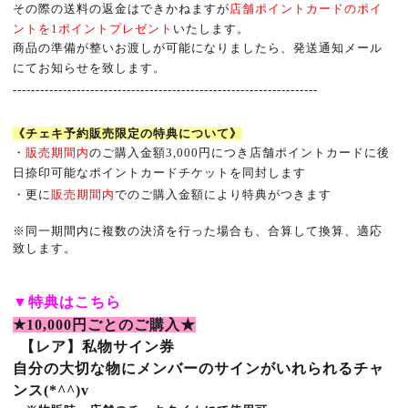
その際の送料の返金はできかねますが
店舗ポイントカードのポイ
ントを
1
ポイントプレゼント
いたします。
商品の準備が整いお渡しが可能になりましたら、発送通知メール
にてお知らせを致します。
-------------------------------------------------------------------
《チェキ予約販売限定の特典について》
・
販売期間内
のご購入金額
3,000
円につき店舗ポイントカードに後
日捺印可能なポイントカードチケットを同封します
・更に
販売期間内
でのご購入金額により特典がつきます
※
同一期間内に複数の決済を行った場合も、合算して換算、適応
致します。
▼
特典はこちら
★10,000
円ごとのご購入★
【レア】
私物サイン券
自分の大切な物にメンバーのサインがいれられるチャ
ンス(*^^)v