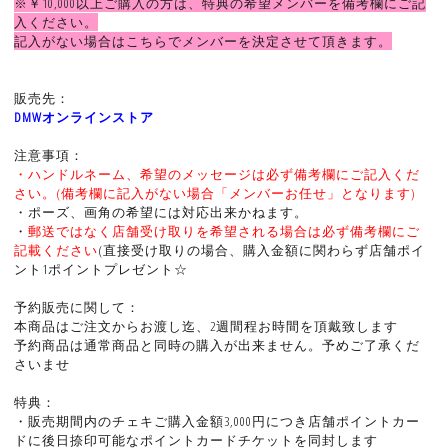
※￥10,000以上ご購入の方は、特典の希望メンバーを備考欄にご記
入ください。
記入がない場合はこちらでメンバーを決定させて頂きます。
販売先：
DMWオンラインストア
注意事項：
・ハンドルネーム、希望のメッセージは必ず備考欄にご記入くだ
さい。(備考欄に記入がない場合「メンバーお任せ」となります)
・ポーズ、画角の希望には対応出来かねます。
・
郵送ではなく店舗受け取りを希望される場合は必ず備考欄にご
記載ください
(直接受け取りの場合、購入金額に関わらず店舗ポイ
ント1ポイントプレゼント☆
予約販売に関して：
本商品はご注文からお渡し迄、2週間程お時間を頂戴致します
予約商品は通常商品と同時の購入が出来ません。予めご了承くだ
さいませ
特典：
・販売期間内のチェキご購入金額3,000円につき店舗ポイントカー
ドに後日捺印可能なポイントカードチケットを同封します