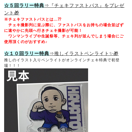
☆５回ラリー特典
⇒『チェキファストパス』をプレゼ
ント
🎁
※チェキファストパスとは…⁇
チェキ撮影列に並ぶ際に、ファストパスをお持ちの場合並ばず
に速やかに先頭へ行きチェキ撮影が可能！
ワンマンライブや生誕祭等、チェキ列が並んでしまう場合にご
使用頂くのがおすすめ♪
☆１０回ラリー特典
⇒推しイラストペンライト✨🎁
推しのイラスト入りペンライト
がオンラインチェキ特典で初登
場！！！