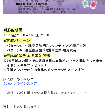
■販売期間
10/31(金)21：00～11/1(土)21：00
■衣装パターン
・パターンA 生誕祭店舗1部(スタンディング)着用衣装
・パターンB 生誕祭店舗2部(通常営業)着用衣装
■生誕記念チェキ限定特典
10,000円以上の購入で生誕祭当日に出勤メンバーと撮影をした集合
ワイドチェキをプレゼント！
※生誕メンバーからの御礼のメッセージが入ります^^
購入はこちらから▼
DMWオンラインストア
生誕祭にお越し頂けない皆様も是非ご参加ください＾＾
宜しくお願い致します！