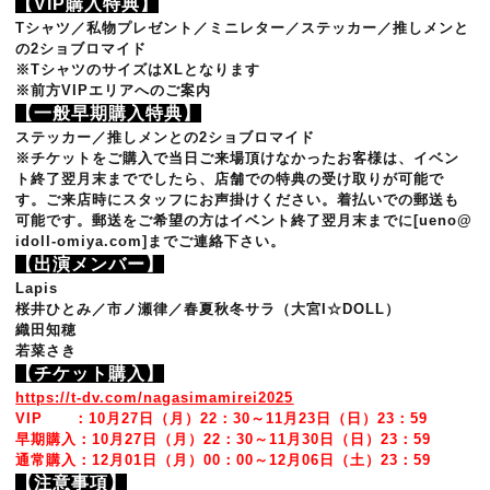
【VIP購入特典】
Tシャツ／私物プレゼント／ミニレター／ステッカー／推しメンと
の2ショブロマイド
※TシャツのサイズはXLとなります
※前方VIPエリアへのご案内
【一般早期購入特典】
ステッカー／推しメンとの2ショブロマイド
※チケットをご購入で当日ご来場頂けなかったお客様は、イベン
ト終了翌月末まででしたら、店舗での特典の受け取りが可能で
す。ご来店時にスタッフにお声掛けください。着払いでの郵送も
可能です。郵送をご希望の方はイベント終了翌月末までに[ueno@
idoll-omiya.com]までご連絡下さい。
【出演メンバー】
Lapis
桜井ひとみ／市ノ瀬律／春夏秋冬サラ（大宮I☆DOLL）
織田知穂
若菜さき
【チケット購入】
https://t-dv.com/nagasimamirei2025
VIP ：
10月27日（月）
22：30
～
11月23日（日）
23：59
早期購入：
10月27日（月）
22：30
～
11月30日（日）
23：59
通常購入：12
月01日
（月）
00：00
～12月06日（土）23：59
【注意事項】