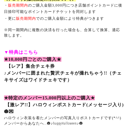
・
販売期間内
のご購入金額
3,000
円につき店舗ポイントカードに後
日捺印可能なポイントカードチケットを同封します
・更に
販売期間内
でのご購入金額により特典がつきます
※
同一期間内に複数の決済を行った場合も、合算して換算、適応
致します。
▼
特典はこちら
★10,000
円ごとのご購入★
【レア】集合チェキ券
♪
メンバーに囲まれた贅沢チェキが撮れちゃう
!!（チェ
キサイズはワイドチェキです）
★
特定のメンバー
15
,000
円以上のご購入
★
【激レア
!!
】ハロウィンポストカード(メッセージ入り)
🎃💌
ハロウィン衣装を着たメンバーの写真入りポストカードです(*^^)
メンバーからあなたへ…🎃♪happyHalloween♪🎃