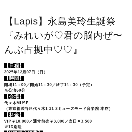
【Lapis】永島美玲生誕祭
『みれいが♡君の脳内ぜ〜
んぶ占拠中♡♡』
【日程】
2025年12月07日（日）
【時間】
開場11：00／開始11：30／終了14：30（予定）
※公演60分
【会場】
代々木MUSE
（東京都渋谷区代々木1-31-2ミューズモード音楽院 本館
）
【料金】
VIP￥10,000／通常前売￥3,000／当日￥3,500
※1D別途