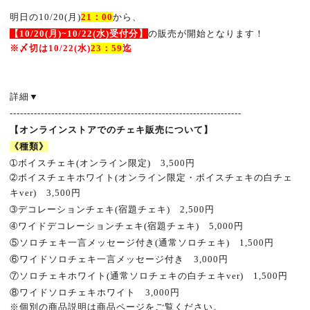
明日の10/20(月
)
21
：
00
から、
【10
/20(月
)~10/22
(水
)
受付分】
の販売が開始となります！
※
〆切は10
/22
(水
)
23
：59
迄
詳細
▼
-------------------------------------------------------------------
【オンラインストアでのチェキ販売について】
《種類》
➀
ボイスチェキ
(
オンライン限定
)
3,500
円
➁
ボイスチェキホワイト
(
オンライン限定・ボイスチェキの白チェ
キ
ver)
3,500
円
➂
デコレーションチェキ
(
宿題チェキ
)
2,500
円
➃
ワイドデコレーションチェキ
(
宿題チェキ
)
5
,000
円
⑤
ソロチェキ一言メッセージ付き
(
通常ソロチェキ
)
1,500
円
⑥
ワイドソロチェキ一言メッセージ付き 3
,000
円
⑦
ソロチェキホワイト
(
通常ソロチェキの白チェキ
ver)
1,500
円
⑧
ワイドソロチェキホワイト 3
,000
円
※
個別の商品説明は商品ページをご覧ください。