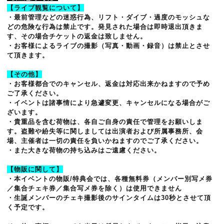
【ライブ観覧について】
・最前管理などの迷惑行為、リフト・ダイブ・過度のモッシュな
どの危険な行為は禁止です。発見された場合は即時退出頂きま
す、その場合チケットの返金は致しません。
・お客様によるライブの撮影（写真・動画・録音）は禁止とさせ
て頂きます。
【その他】
・お客様都合でのキャンセル、返金は対応出来かねますので予め
ご了承ください。
・イベントは諸事情により急遽変更、キャンセルになる場合がご
ざいます。
・貴重品を含む荷物は、各自ご自身の責任で管理をお願いしま
す。盗難や紛失等に関しましては出演者および所属事務所、会
場、主催者は一切の責任を負いかねますのでご了承ください。
・また大きな荷物の持ち込みはご遠慮ください。
【物販に関して】
・本イベントの物販/特典会では、各種無料券（メンバー別写メ券
／集合チェキ券／集合写メ券を除く）は使用できません
・生誕メンバーのチェキ撮影後のサインタイムは30秒とさせて頂
く予定です。