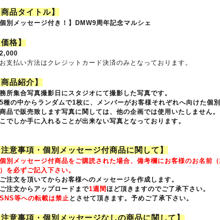
【商品タイトル】
個別メッセージ付き！】DMW9周年記念マルシェ
【価格】
2,000
お支払い方法はクレジットカード決済のみとなっております。
【商品紹介】
務所集合写真撮影日にスタジオにて撮影した写真です。
5種の中からランダムで1枚に、メンバーがお客様それぞれへ向けた個
商品で販売致します写真に関しては、他の企画では使用いたしません。
こでしか手に入れることが出来ない写真となっております。
【注意事項・個別メッセージ付商品に関して】
個別メッセージ付商品をご購読された場合、備考欄にお客様のお名前（記入
）を必ずご記入下さい。
ご注文を頂いてからお客様へのメッセージを作成します。
ご注文からアップロードまで
1週間
ほど頂きますのでご了承下さい。
SNS等への転載は禁止
とさせて頂きます。予めご了承下さい。
【注意事項・個別メッセージなしの商品に関して】