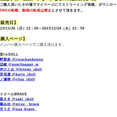
ご購入頂いたその場でマイページにてストリーミング視聴、ダウンロー
SNSの転載、動画の転送は禁止
とさせて頂きます。
【販売日】
023/11/26（日）12：00～2023/11/28（火）23：59
【購入ページ】
メンバー購入ページでご購入頂けます。
宮I☆DOLL
野梨奈 @rinachankonno
辺綾 @ayachaaaan_w
井ひとみ @hitomi_idoll
宮花凛 @karin_idoll
ノ瀬律 @ritsu_idoll
イドールBRAVE
菜さき @saki_idoll
陽みゆ @miyu__brave
月うさ @usa_brave_