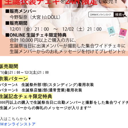
■販売期間
/1(金)21：00～12/2(土)21：00
■衣装パターン
パターンA 生誕祭外部1部(スタンディング)着用衣装
パターンB 生誕祭店舗2部(通常営業)着用衣装
■生誕記念チェキ限定特典
0,000円以上の購入で生誕祭当日に出勤メンバーと撮影をした集合ワイ
生誕メンバーからの御礼のメッセージが入ります^^
入はこちらから▼
MWオンラインストア