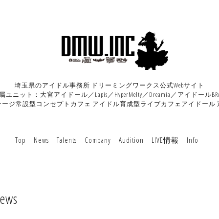
埼玉県のアイドル事務所 ドリーミングワークス公式Webサイト
属ユニット：大宮アイドール／Lapis／HyperMelty／Dreamia／アイドールBRA
テージ常設型コンセプトカフェ アイドル育成型ライブカフェアイドール 
Top
News
Talents
Company
Audition
LIVE情報
Info
ews