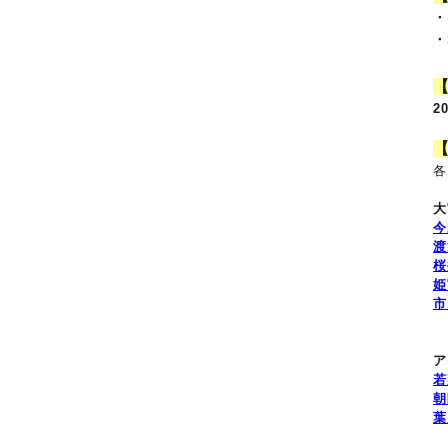
・
・
2
各
大
今
渡
桜
姫
市
ア
若
朝
葉