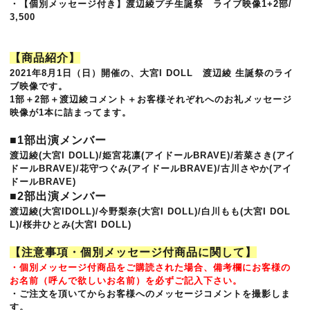
・【個別メッセージ付き】渡辺綾プチ生誕祭
ライブ映像1+2部/
3,500
【商品紹介】
2021年8月1日（日）開催の、大宮I DOLL 渡辺綾 生誕祭のライ
ブ映像です。
1部＋2部＋渡辺綾コメント＋お客様それぞれへのお礼メッセージ
映像が1本に詰まってます。
■1部出演メンバー
渡辺綾(大宮I DOLL)/姫宮花凛(アイドールBRAVE)/若菜さき(アイ
ドールBRAVE)/
花守つぐみ(アイドールBRAVE)/古川さやか
(アイ
ドールBRAVE)
■2部出演メンバー
渡辺綾(大宮IDOLL)/今野梨奈(大宮I DOLL)/白川もも(大宮I DOL
L)/桜井ひとみ(大宮I DOLL)
【注意事項・個別メッセージ付商品に関して】
・個別メッセージ付商品をご購読された場合、備考欄にお客様の
お名前（呼んで欲しいお名前）を必ずご記入下さい。
・ご注文を頂いてからお客様へのメッセージコメントを撮影しま
す。