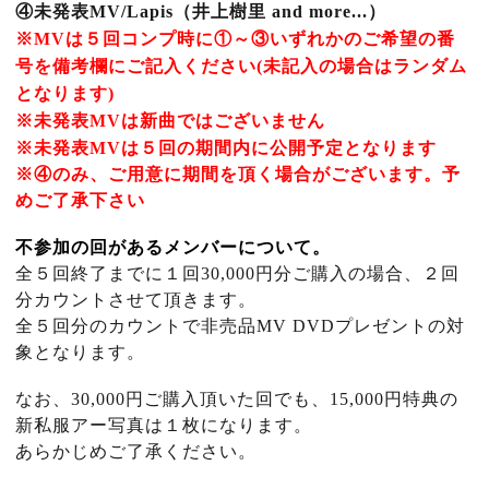
④未発表MV/Lapis（井上樹里 and more...）
※MVは５回コンプ時に①～③いずれかのご希望の番
号を備考欄にご記入ください(未記入の場合はランダム
となります)
※未発表MVは新曲ではございません
※未発表MVは５回の期間内に公開予定となります
※④のみ、ご用意に期間を頂く場合がございます。予
めご了承下さい
不参加の回があるメンバーについて。
全５回終了までに１回30,000円分ご購入の場合、
２回
分カウントさせて頂きます。
全５回分のカウントで非売品MV DVDプレゼントの対
象となります。
なお、30,000円ご購入頂いた回でも、15,000円特典の
新私服アー写真は１枚になります。
あらかじめご了承ください。