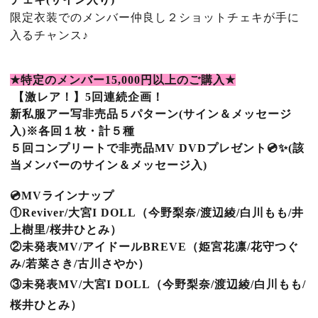
限定衣装でのメンバー仲良し２ショットチェキが手に
入るチャンス♪
★
特定のメンバー
15
,000
円以上のご購入
★
【激レア！】5回連続企画！
新私服アー写非売品５パターン(サイン＆メッセージ
入)※各回１枚・計５種
５回コンプリートで非売品MV DVDプレゼント💿✨(該
当メンバーのサイン＆メッセージ入)
💿MVラインナップ
①Reviver/大宮I DOLL（今野梨奈/渡辺綾/白川もも/井
上樹里/桜井ひとみ）
②未発表MV/アイドールBREVE（姫宮花凛/花守つぐ
み/若菜さき/古川さやか）
③未発表MV/大宮I DOLL（今野梨奈/渡辺綾/白川もも/
桜井ひとみ）