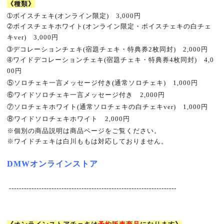
《種類》
➀
ボイスチェキ
(
オンライン限定
)
3,000
円
➁
ボイスチェキホワイト
(
オンライン限定・ボイスチェキの白チェ
キ
ver)
3,000
円
➂
デコレーションチェキ
(
宿題チェキ・特典券
2
枚同封
)
2,000
円
➃
ワイドデコレーションチェキ
(
宿題チェキ・特典券
4
枚同封
)
4,0
00
円
⑤
ソロチェキ一言メッセージ付き
(
通常ソロチェキ
)
1,000
円
⑥
ワイドソロチェキ一言メッセージ付き
2,000
円
⑦
ソロチェキホワイト
(
通常ソロチェキの白チェキ
ver)
1,000
円
⑧
ワイドソロチェキホワイト
2,000
円
※
個別の商品説明は商品ページをご覧ください。
※
ワイドチェキは白川ももは対応しておりません。
DMW
オンラインストア
-------------------------------------------------------------------