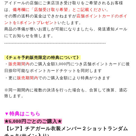
アイドールの店舗にご来店頂き受け取りをご希望されるお客様
は、
備考欄に「店舗受け取り希望」とご記載ください。
その際の送料の返金はできかねますが
店舗ポイントカードのポイ
ントを
1
ポイントプレゼント
いたします。
商品の準備が整いお渡しが可能になりましたら、発送通知メール
にてお知らせを致します。
-------------------------------------------------------------------
《チェキ予約販売限定の特典について》
・
販売期間内
のご購入金額
3,000
円につき店舗ポイントカードに後
日捺印可能なポイントカードチケットを同封します
・更に
販売期間内
でのご購入金額により特典がつきます
※
同一期間内に複数の決済を行った場合も、合算して換算、適応
致します。
▼
特典はこちら
★6,000
円ごとのご購入
★
【レア】チアガール衣装メンバー２ショットランダム
チェキ(サイン入り)