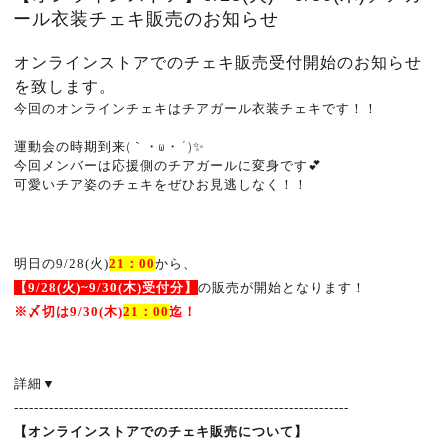
ール衣装チェキ販売のお知らせ
オンラインストアでのチェキ販売受付開始のお知らせ
を致します。
今回のオンラインチェキはチアガール衣装チェキです
！！
運動会の時期到来(｀・ω・´)✨
今回メンバーは応援側のチアガールに変身です💕
可愛いチア姿のチェキをぜひお見逃しなく！！
明日の9
/28(
火
)
21
：
00
から、
【9
/28(
火
)~9/30
(
木
)
受付分】
の販売が開始となります！
※
〆切は9
/30(
木
)
21
：
00
迄！
詳細
▼
-------------------------------------------------------------------
【オンラインストアでのチェキ販売について】