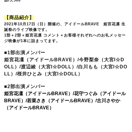
部/3,500
【商品紹介】
2021年10月17日（日）開催の、アイドールBRAVE 姫宮花凛 生
誕祭のライブ映像です。
1部＋2部＋
姫宮花凛
コメント＋お客様それぞれへのお礼メッセー
ジ映像が1本に詰まってます。
■1部出演メンバー
姫宮花凜（アイドールBRAVE）/
今野梨奈（大宮I☆D
OLL）/
渡辺綾
（大宮I☆DOLL）/
白川もも
（大宮I☆DO
LL）/
桜井ひとみ
（大宮I☆DOLL）
■2部出演メンバー
姫宮花凜
（アイドールBRAVE）/
花守つぐみ
（アイドール
BRAVE）/
若菜さき
（アイドールBRAVE）/
古川さやか
（アイドールBRAVE）