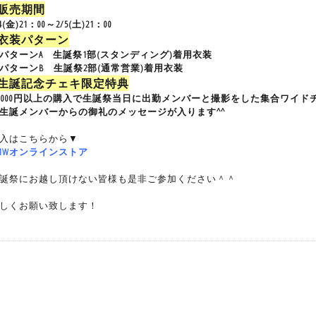
■販売期間
/4(金)21：00～2/5(土)21：00
■衣装パターン
パターンA 生誕祭1部(スタンディング)着用衣装
パターンB 生誕祭2部(通常営業)着用衣装
■生誕記念チェキ限定特典
0,000円以上の購入で生誕祭当日に出勤メンバーと撮影をした集合ワイ
生誕メンバーからの御礼のメッセージが入ります^^
入はこちらから▼
MWオンラインストア
生誕祭にお越し頂けない皆様も是非ご参加ください＾＾
しくお願い致します！