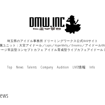
埼玉県のアイドル事務所 ドリーミングワークス公式Webサイト
属ユニット：大宮アイドール／Lapis／HyperMelty／Dreamia／アイドールBRA
テージ常設型コンセプトカフェ アイドル育成型ライブカフェアイドール 
Top
News
Talents
Company
Audition
LIVE情報
Info
ews