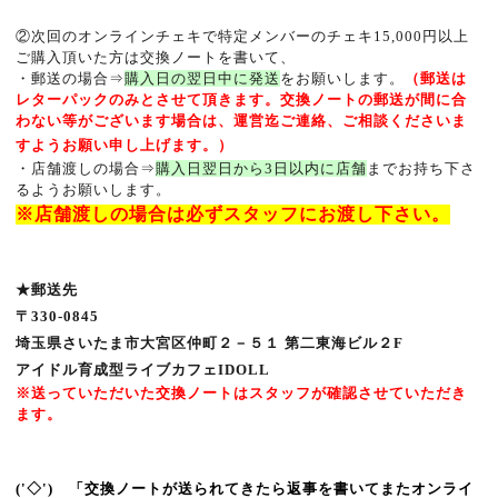
②次回のオンラインチェキで特定メンバーのチェキ
15,000
円以上
ご購入頂いた方は交換ノートを書いて、
・郵送の場合⇒
購入日の翌日中に発送
をお願いします。
（郵送は
レターパックのみとさせて頂きます。交換ノートの郵送が間に合
わない等がございます場合は、運営迄ご連絡、ご相談くださいま
すようお願い申し上げます。）
・店舗渡しの場合⇒
購入日翌日から3日以内に店舗
まで
お持ち下さ
るよう
お願いします。
※
店舗渡しの場合は必ずスタッフにお渡し下さい。
★郵送先
〒
330-0845
埼玉県さいたま市大宮区仲町２－５１ 第二東海ビル２
F
アイドル育成型ライブカフェ
IDOLL
※送っていただいた交換ノートはスタッフが確認させていただき
ます。
('
◇
')
ゞ「交換ノートが送られてきたら返事を書いてまたオンライ