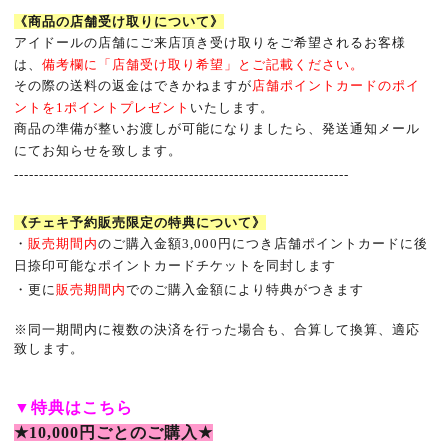
《商品の店舗受け取りについて》
アイドールの店舗にご来店頂き受け取りをご希望されるお客様
は、
備考欄に「店舗受け取り希望」とご記載ください。
その際の送料の返金はできかねますが
店舗ポイントカードのポイ
ントを
1
ポイントプレゼント
いたします。
商品の準備が整いお渡しが可能になりましたら、発送通知メール
にてお知らせを致します。
-------------------------------------------------------------------
《チェキ予約販売限定の特典について》
・
販売期間内
のご購入金額
3,000
円につき店舗ポイントカードに後
日捺印可能なポイントカードチケットを同封します
・更に
販売期間内
でのご購入金額により特典がつきます
※
同一期間内に複数の決済を行った場合も、合算して換算、適応
致します。
▼
特典はこちら
★10,000
円ごとのご購入
★