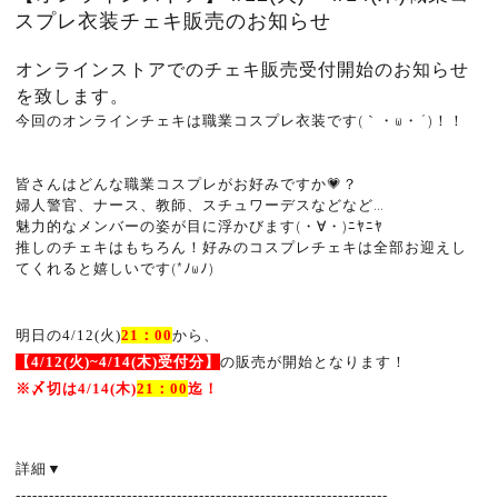
スプレ衣装チェキ販売のお知らせ
オンラインストアでのチェキ販売受付開始のお知らせ
を致します。
今回のオンラインチェキは職業コスプレ衣装です(｀・ω・´)！！
皆さんはどんな職業コスプレがお好みですか💗？
婦人警官、ナース、教師、スチュワーデスなどなど…
魅力的なメンバーの姿が目に浮かびます(・∀・)ﾆﾔﾆﾔ
推しのチェキはもちろん！好みのコスプレチェキは全部お迎えし
てくれると嬉しいです(*ﾉωﾉ)
明日の4
/12(
火
)
21
：
00
から、
【4
/12(
火
)~4/14
(
木
)
受付分】
の販売が開始となります！
※
〆切は4
/14(
木
)
21
：
00
迄！
詳細
▼
-------------------------------------------------------------------