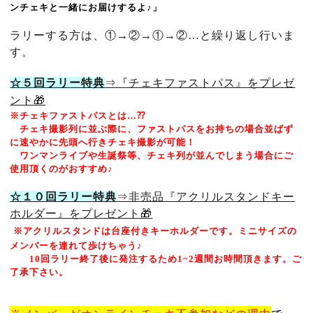
ンチェキと一緒にお届けするよ
♪
」
ラリーする方は、①→②→①→②…と繰り返し行いま
す。
☆５回ラリー特典
⇒『チェキファストパス』をプレゼ
ント
🎁
※チェキファストパスとは…⁇
チェキ撮影列に並ぶ際に、ファストパスをお持ちの場合並ばず
に速やかに先頭へ行きチェキ撮影が可能！
ワンマンライブや生誕祭等、チェキ列が並んでしまう場合にご
使用頂くのがおすすめ♪
☆１０回ラリー特典
⇒非売品『アクリルスタンドキー
ホルダー』をプレゼント🎁
※アクリルスタンドは台座付きキーホルダーです。ミニサイズの
メンバーを連れて歩けちゃう♪
10回ラリー終了後に発注するため1~2週間お時間頂きます。ご
了承下さい。