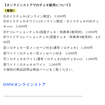
【オンラインストアでのチェキ販売について】
《種類》
➀
ボイスチェキ
(
オンライン限定
)
3,000
円
➁
ボイスチェキホワイト
(
オンライン限定・ボイスチェキの白チェ
キ
ver)
3,000
円
➂
デコレーションチェキ
(
宿題チェキ・特典券
2
枚同封
)
2,000
円
➃
ワイドデコレーションチェキ
(
宿題チェキ・特典券
4
枚同封
)
4,0
00
円
⑤
ソロチェキ一言メッセージ付き
(
通常ソロチェキ
)
1,000
円
⑥
ワイドソロチェキ一言メッセージ付き
2,000
円
⑦
ソロチェキホワイト
(
通常ソロチェキの白チェキ
ver)
1,000
円
⑧
ワイドソロチェキホワイト
2,000
円
※
個別の商品説明は商品ページをご覧ください。
DMW
オンラインストア
-------------------------------------------------------------------