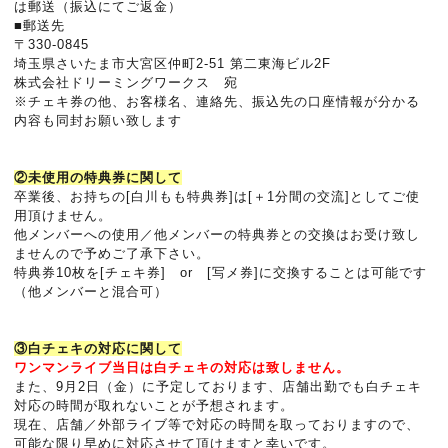
は郵送（振込にてご返金）
■郵送先
〒330-0845
埼玉県さいたま市大宮区仲町2-51 第二東海ビル2F
株式会社ドリーミングワークス 宛
※チェキ券の他、お客様名、連絡先、振込先の口座情報が分かる
内容も同封お願い致します
②未使用の特典券に関して
卒業後、お持ちの[白川もも特典券]は[＋1分間の交流]としてご使
用頂けません。
他メンバーへの使用／他メンバーの特典券との交換はお受け致し
ませんので予めご了承下さい。
特典券10枚を[チェキ券] or [写メ券]に交換することは可能です
（他メンバーと混合可）
③白チェキの対応に関して
ワンマンライブ当日は白チェキの対応は致しません。
また、9月2日（金）に予定しております、店舗出勤でも白チェキ
対応の時間が取れないことが予想されます。
現在、店舗／外部ライブ等で対応の時間を取っておりますので、
可能な限り早めに対応させて頂けますと幸いです。