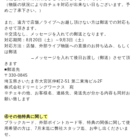
（物販の状況により白チェキ対応が出来ない日もございます。予
めご了承下さい。）
また、遠方で店舗／ライブへお越し頂けない方は郵送での対応も
させて頂きます。
※交流なし、メッセージを入れての郵送となります。
対応期間：8月20日（土）～9月3日（土）
対応方法：店舗、外部ライブ物販への直接のお持ち込み、もしく
は郵送
→メッセージを入れて後日お渡し（郵送）させて頂
きます
■郵送先
〒330-0845
埼玉県さいたま市大宮区仲町2-51 第二東海ビル2F
株式会社ドリーミングワークス 宛
※チェキの他、お客様名、連絡先、発送先が分かる内容も同封お
願い致します
④その他特典に関して
ブラックカード、外部ポイントカード等、特典の関係に関して使
用希望の方は、7月末迄に弊社スタッフ迄、お申し出くださいま
せ。