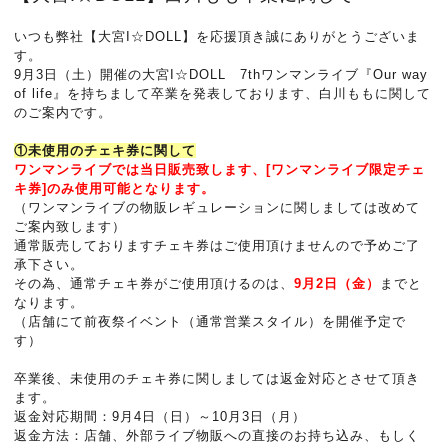
いつも弊社【大宮I☆DOLL】を応援頂き誠にありがとうございま
す。
9月3日（土）開催の大宮I☆DOLL 7thワンマンライブ『Our way
of life』を持ちまして卒業を発表しております、白川ももに関して
のご案内です。
①未使用のチェキ券に関して
ワンマンライブでは当日販売致します、[ワンマンライブ限定チェ
キ券]のみ使用可能となります。
（ワンマンライブの物販レギュレーションに関しましては改めて
ご案内致します）
通常販売しておりますチェキ券はご使用頂けませんので予めご了
承下さい。
その為、通常チェキ券がご使用頂けるのは、
9月2日（金）
までと
なります。
（店舗にて前夜祭イベント（通常営業スタイル）を開催予定で
す）
卒業後、未使用のチェキ券に関しましては返金対応とさせて頂き
ます。
返金対応期間：9月4日（日）～10月3日（月）
返金方法：店舗、外部ライブ物販への直接のお持ち込み、もしく