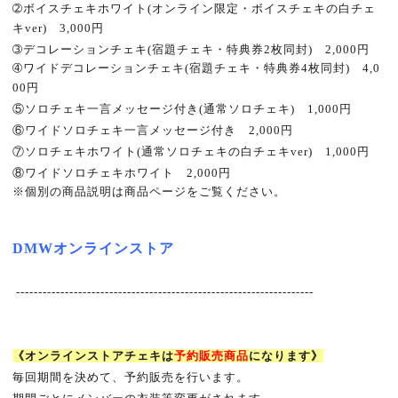
➁
ボイスチェキホワイト
(
オンライン限定・ボイスチェキの白チェ
キ
ver)
3,000
円
➂
デコレーションチェキ
(
宿題チェキ・特典券
2
枚同封
)
2,000
円
➃
ワイドデコレーションチェキ
(
宿題チェキ・特典券
4
枚同封
)
4,0
00
円
⑤
ソロチェキ一言メッセージ付き
(
通常ソロチェキ
)
1,000
円
⑥
ワイドソロチェキ一言メッセージ付き
2,000
円
⑦
ソロチェキホワイト
(
通常ソロチェキの白チェキ
ver)
1,000
円
⑧
ワイドソロチェキホワイト
2,000
円
※
個別の商品説明は商品ページをご覧ください。
DMW
オンラインストア
-------------------------------------------------------------------
《オンラインストアチェキは
予約販売商品
になります》
毎回期間を決めて、予約販売を行います。