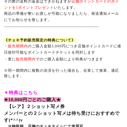
その際の送料の返金はできかねますが
店舗ポイントカードのポイ
ントを
1
ポイントプレゼント
いたします。
商品の準備が整いお渡しが可能になりましたら、発送通知メール
にてお知らせを致します。
-------------------------------------------------------------------
《チェキ予約販売限定の特典について》
・
販売期間内
のご購入金額
3,000
円につき店舗ポイントカードに後
日捺印可能なポイントカードチケットを同封します
・更に
販売期間内
でのご購入金額により特典がつきます
※
同一期間内に複数の決済を行った場合も、合算して換算、適応
致します。
▼
特典はこちら
★10,000
円ごとのご購入★
【レア】２ショット写メ券
メンバーとの２ショット写メは待ち受けにおすすめで
す(*^^)v
※物販時、店舗のチェキタイムにて使用可。