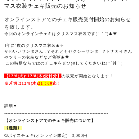
マス衣装チェキ販売のお知らせ
オンラインストアでのチェキ販売受付開始のお知らせ
を致します。
今回のオンラインチェキはクリスマス衣装です(´-｀*)🎄💗
1年に1度のクリスマス衣装🎄✨
かわいいサンタさん…？それともセクシーサンタ…？トナカイさん
やツリーの衣装などなど🎅🦌🎄💗
この時期ならではのチェキをぜひgetしてくださいね( *´艸｀)
【12
/6(
火
)~12/8
(
木
)
受付分】
の販売が開始となります！
※
〆切は12
/8
(
木
)
21
：
00
迄！
詳細
▼
-------------------------------------------------------------------
【オンラインストアでのチェキ販売について】
《種類》
➀
ボイスチェキ
(
オンライン限定
)
3,000
円