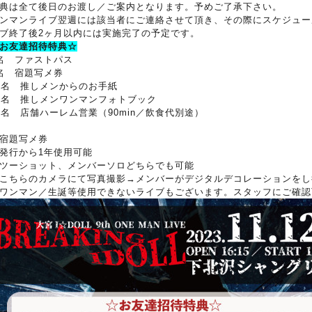
典は全て後日のお渡し／ご案内となります。予めご了承下さい。
ンマンライブ翌週には該当者にご連絡させて頂き、その際にスケジュー
ブ終了後2ヶ月以内には実施完了の予定です。
お友達招待特典☆
名 ファストパス
名 宿題写メ券
0名 推しメンからのお手紙
5名 推しメンワンマンフォトブック
0名 店舗ハーレム営業（90min／飲食代別途）
宿題写メ券
発行から1年使用可能
ツーショット、メンバーソロどちらでも可能
こちらのカメラにて写真撮影→メンバーがデジタルデコレーションをし
ワンマン／生誕等使用できないライブもございます。スタッフにご確認