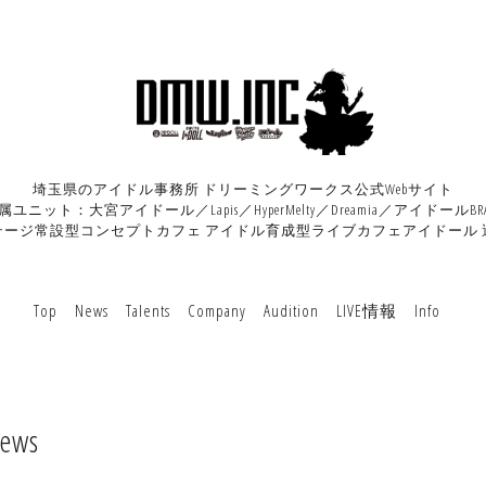
埼玉県のアイドル事務所 ドリーミングワークス公式Webサイト
属ユニット：大宮アイドール／Lapis／HyperMelty／Dreamia／アイドールBRA
テージ常設型コンセプトカフェ アイドル育成型ライブカフェアイドール 
Top
News
Talents
Company
Audition
LIVE情報
Info
ews