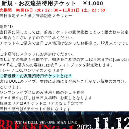
▶新規・お友達招待用チケット ￥1,000
販売期間
08月16日（水）22：30～11月11日（土）23：59
当日限定チェキ券／来場記念ステッカー
別途1D
当日券に関しましては、前売チケットの受付枚数によって販売数を決定
い場合もございますのでご了承ください。
チケットをご購入で当日ご来場頂けなかったお客様は、12月末までで
。
来店時にスタッフにお声掛けください。
払いでの郵送も可能です。郵送をご希望の方は12月末までに[ueno@idol
VVIPをご購入のお客様には後日フォトブックを郵送致します。
TシャツはXLワンサイズとなります
ご新規様・お友達招待用チケットとは？
宮I☆DOLLのライブ、並びに店舗にまだ来たことがない新規の方向け
となります。
ワンマンライブ当日のみ使用可能のチェキ券付
チェキ券のお渡しは当日入場時にお渡しとなります
観覧エリアはAチケットエリアとなる予定です
当日の整列はAチケットの後になります