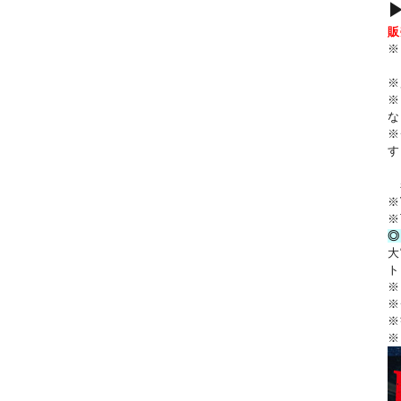
※
※
※
な
※
す
ご
着
※
※
◎
大
ト
※
※
※
※