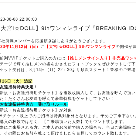
23-08-08 22:00:00
大宮I☆DOLL】9thワンマンライブ『BREAKING 
社所属メンバーを応援頂き誠にありがとうございます。
023年11月12日（日）
に
【大宮I☆DOLL】9thワンマンライブ
の開催が
。
前列VVIPチケットご購入の方には
【推しメンサイン入り】非売品ワン
テージで輝く推しメンの姿をおさえたフォトブックをぜひゲットして下
ケット受付は、8月14日（月）22：30より順次スタート！皆様のご来
月26日（火）追記
友達招待特典決定！
新規・お友達招待用チケット】を複数枚購入して、お友達を呼んで頂い
た！たくさんお友達を呼んで豪華特典をゲットして下さい！
お友達招待特典☆ 受け取りルール
新規・お友達招待用チケット】が対象
Aチケット以上でのご招待は特典対象外となります。予めご了承下さい
購入の枚数ではなく、【ご来場頂いた人数】でカウント致します。
際にご来場される方、ご本人のお名前で購入の場合も、当日ご来場時に
。その際にお名前を教えて頂けましたら合算してカウント致します。