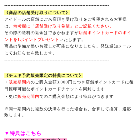
-------------------------------------------------------------------
《商品の店舗受け取りについて》
アイドールの店舗にご来店頂き受け取りをご希望されるお客様
は、
備考欄に「店舗受け取り希望」とご記載ください。
その際の送料の返金はできかねますが
店舗ポイントカードのポイ
ントを
1
ポイントプレゼント
いたします。
商品の準備が整いお渡しが可能になりましたら、発送通知メール
にてお知らせを致します。
-------------------------------------------------------------------
《チェキ予約販売限定の特典について》
・
販売期間内
のご購入金額
3,000
円につき店舗ポイントカードに後
日捺印可能なポイントカードチケットを同封します
・更に
販売期間内
でのご購入金額により特典がつきます
※
同一期間内に複数の決済を行った場合も、合算して換算、適応
致します。
▼
特典はこちら