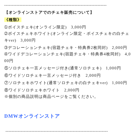
-------------------------------------------------------------------
【オンラインストアでのチェキ販売について】
《種類》
➀
ボイスチェキ
(
オンライン限定
)
3,000
円
➁
ボイスチェキホワイト
(
オンライン限定・ボイスチェキの白チェ
キ
ver)
3,000
円
➂
デコレーションチェキ
(
宿題チェキ・特典券
2
枚同封
)
2,000
円
➃
ワイドデコレーションチェキ
(
宿題チェキ・特典券
4
枚同封
)
4,0
00
円
⑤
ソロチェキ一言メッセージ付き
(
通常ソロチェキ
)
1,000
円
⑥
ワイドソロチェキ一言メッセージ付き
2,000
円
⑦
ソロチェキホワイト
(
通常ソロチェキの白チェキ
ver)
1,000
円
⑧
ワイドソロチェキホワイト
2,000
円
※
個別の商品説明は商品ページをご覧ください。
DMW
オンラインストア
-------------------------------------------------------------------