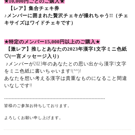
★10,000
円ごとのご購入★
【レア】集合チェキ券
♪
メンバーに囲まれた贅沢チェキが撮れちゃう
!!（チェ
キサイズはワイドチェキです）
★
特定のメンバー
15
,000
円以上のご購入
★
【激レア】推しとあなたの2023年漢字1文字ミニ色紙
♡(一言メッセージ入り)
♪メンバーが2023年のあなたとの思い出から漢字1文字
をミニ色紙に書いちゃいます!(^^)!
あなたを想い考える漢字は貴重なものになること間違
いなしです!!
-------------------------------------------------------------------
皆様のご参加お待ちしております。
よろしくお願い申し上げます。