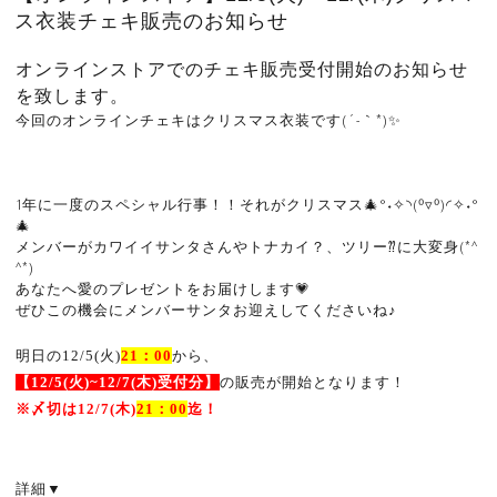
ス衣装チェキ販売のお知らせ
オンラインストアでのチェキ販売受付開始のお知らせ
を致します。
今回のオンラインチェキはクリスマス衣装です(´-｀*)✨
1年に一度のスペシャル行事！！それがクリスマス🎄°˖✧◝(⁰▿⁰)◜✧˖°
🎄
メンバーがカワイイサンタさんやトナカイ？、ツリー⁇に大変身(*^
^*)
あなたへ愛のプレゼントをお届けします💗
ぜひこの機会にメンバーサンタお迎えしてくださいね♪
明日の12/5
(
火
)
21
：
00
から、
【12
/5(
火
)~12/7
(
木
)
受付分】
の販売が開始となります！
※
〆切は12
/7(
木
)
21
：
00
迄！
詳細
▼