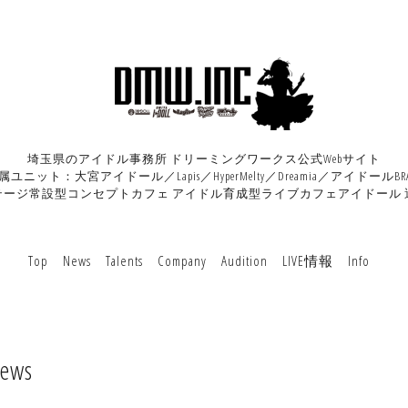
埼玉県のアイドル事務所 ドリーミングワークス公式Webサイト
属ユニット：大宮アイドール／Lapis／HyperMelty／Dreamia／アイドールBRA
テージ常設型コンセプトカフェ アイドル育成型ライブカフェアイドール 
Top
News
Talents
Company
Audition
LIVE情報
Info
ews