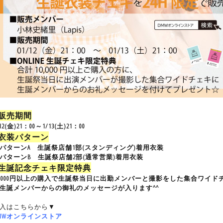
■販売期間
12(金)21：00～1/13(土)21：00
■衣装パターン
パターンA 生誕祭店舗1部(スタンディング)着用衣装
パターンB 生誕祭店舗2部(通常営業)着用衣装
■生誕記念チェキ限定特典
0,000円以上の購入で生誕祭当日に出勤メンバーと撮影をした集合ワイ
生誕メンバーからの御礼のメッセージが入ります^^
入はこちらから▼
MWオンラインストア