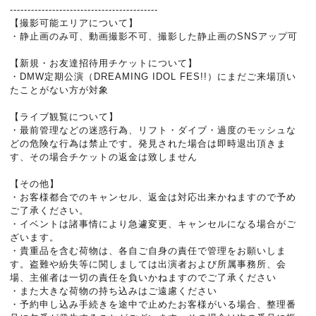
------------------------------------------
【撮影可能エリアについて】
・静止画のみ可、動画撮影不可、撮影した静止画のSNSアップ可
【新規・お友達招待用チケットについて】
・DMW定期公演（DREAMING IDOL FES!!）にまだご来場頂い
たことがない方が対象
【ライブ観覧について】
・最前管理などの迷惑行為、リフト・ダイブ・過度のモッシュな
どの危険な行為は禁止です。発見された場合は即時退出頂きま
す、その場合チケットの返金は致しません
【その他】
・お客様都合でのキャンセル、返金は対応出来かねますので予め
ご了承ください。
・イベントは諸事情により急遽変更、キャンセルになる場合がご
ざいます。
・貴重品を含む荷物は、各自ご自身の責任で管理をお願いしま
す。盗難や紛失等に関しましては出演者および所属事務所、会
場、主催者は一切の責任を負いかねますのでご了承ください
・また大きな荷物の持ち込みはご遠慮ください
・予約申し込み手続きを途中で止めたお客様がいる場合、整理番