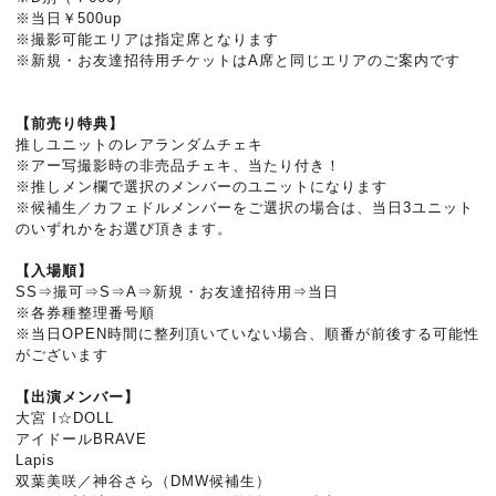
※当日￥500up
※撮影可能エリアは指定席となります
※新規・お友達招待用チケットはA席と同じエリアのご案内です
【前売り特典】
推しユニットのレアランダムチェキ
※アー写撮影時の非売品チェキ、当たり付き！
※推しメン欄で選択のメンバーのユニットになります
※候補生／カフェドルメンバーをご選択の場合は、当日3ユニット
のいずれかをお選び頂きます。
【入場順】
SS⇒撮可⇒S⇒A⇒新規・お友達招待用⇒当日
※各券種整理番号順
※当日OPEN時間に整列頂いていない場合、順番が前後する可能性
がございます
【出演メンバー】
大宮 I☆DOLL
アイドールBRAVE
Lapis
双葉美咲／神谷さら（DMW候補生）