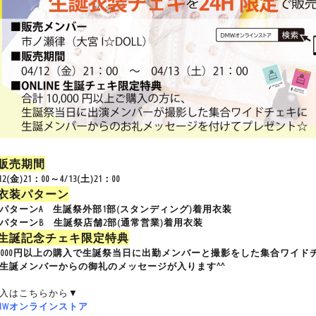
■販売期間
12(金)21：00～4/13(土)21：00
■衣装パターン
パターンA 生誕祭外部1部(スタンディング)着用衣装
パターンB 生誕祭店舗2部(通常営業)着用衣装
■生誕記念チェキ限定特典
0,000円以上の購入で生誕祭当日に出勤メンバーと撮影をした集合ワイ
生誕メンバーからの御礼のメッセージが入ります^^
入はこちらから▼
MWオンラインストア