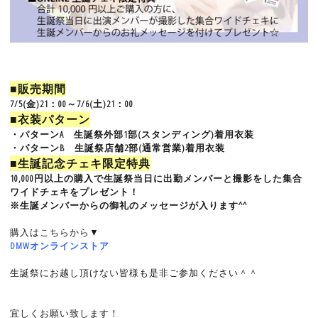
■販売期間
7/5(金)21：00～7/6(土)21：00
■衣装パターン
・パターンA 生誕祭外部1部(スタンディング)着用衣装
・パターンB 生誕祭店舗2部(通常営業)着用衣装
■生誕記念チェキ限定特典
10,000円以上の購入で生誕祭当日に出勤メンバーと撮影をした集合
ワイドチェキをプレゼント！
※生誕メンバーからの御礼のメッセージが入ります^^
購入はこちらから▼
DMWオンラインストア
生誕祭にお越し頂けない皆様も是非ご参加ください＾＾
宜しくお願い致します！