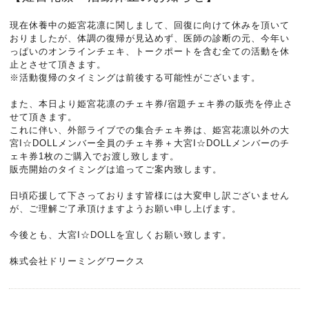
現在休養中の姫宮花凛に関しまして、回復に向けて休みを頂いて
おりましたが、体調の復帰が見込めず、医師の診断の元、今年い
っぱいのオンラインチェキ、トークポートを含む全ての活動を休
止とさせて頂きます。
※活動復帰のタイミングは前後する可能性がございます。
また、本日より姫宮花凛のチェキ券/宿題チェキ券の販売を停止さ
せて頂きます。
これに伴い、外部ライブでの集合チェキ券は、姫宮花凛以外の大
宮I☆DOLLメンバー全員のチェキ券＋大宮I☆DOLLメンバーのチ
ェキ券1枚のご購入でお渡し致します。
販売開始のタイミングは追ってご案内致します。
日頃応援して下さっております皆様には大変申し訳ございません
が、ご理解ご了承頂けますようお願い申し上げます。
今後とも、大宮I☆DOLLを宜しくお願い致します。
株式会社ドリーミングワークス