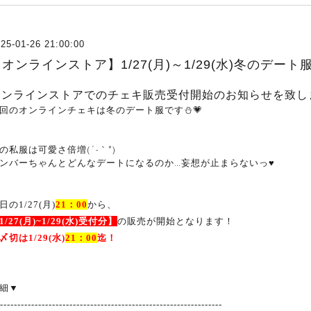
25-01-26 21:00:00
【オンラインストア】1/27(月)～1/29(水)冬のデ
オンラインストアでのチェキ販売受付開始のお知らせを致し
回のオンラインチェキは冬のデート服です⛄💗
の私服は可愛さ倍増(´-｀*)
ンバーちゃんとどんなデートになるのか…妄想が止まらないっ♥
日の1/27(月
)
21
：
00
から、
1
/27(月
)~1/29
(水
)
受付分】
の販売が開始となります！
〆切は1
/29
(水
)
21
：
00
迄！
細
▼
-----------------------------------------------------------------