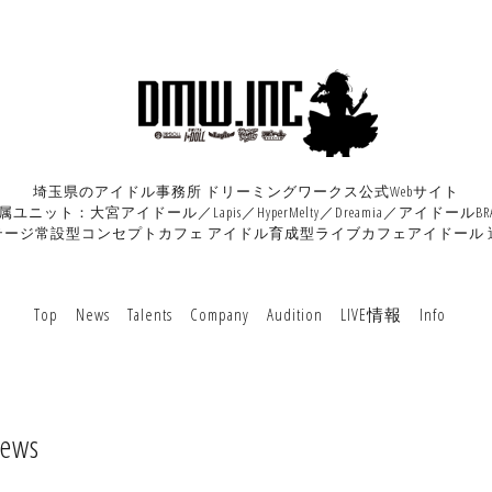
埼玉県のアイドル事務所 ドリーミングワークス公式Webサイト
属ユニット：大宮アイドール／Lapis／HyperMelty／Dreamia／アイドールBRA
テージ常設型コンセプトカフェ アイドル育成型ライブカフェアイドール 
Top
News
Talents
Company
Audition
LIVE情報
Info
ews