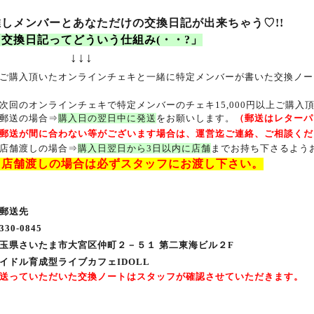
推しメンバーとあなただけの交換日記が出来ちゃう♡
!!
「交換日記ってどういう仕組み
(
・・
?
」
↓↓↓
ご購入頂いたオンラインチェキと一緒に特定メンバーが書いた交換ノー
次回のオンラインチェキで特定メンバーのチェキ
15,000
円以上ご購入
郵送の場合⇒
購入日の翌日中に発送
をお願いします。
（郵送はレターパ
郵送が間に合わない等がございます場合は、運営迄ご連絡、ご相談くだ
店舗渡しの場合⇒
購入日翌日から3日以内に店舗
まで
お持ち下さるよう
※
店舗渡しの場合は必ずスタッフにお渡し下さい。
郵送先
330-0845
玉県さいたま市大宮区仲町２－５１ 第二東海ビル２
F
イドル育成型ライブカフェ
IDOLL
送っていただいた交換ノートはスタッフが確認させていただきます。