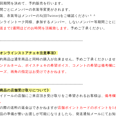
回期間を決めて、予約販売を行います。
間ごとにメンバーの衣装等変更がされます。
装、衣装等はメンバーのX(旧
Twitter)
をご確認ください＾＾
ンライントーク同様、参加するメンバー、しないメンバー等期間ごとに
送まで
2
週間ほどのお時間を頂戴致します。
予めご了承ください。
-----------------------------------------------------------------
オンラインストアチェキ注意事項》
約商品は通常商品と同時の購入が出来ません。予めご了承くださいませ
ンドルネーム、ボイスチェキの希望ボイス、コメントの希望は備考欄に
ーズ、画角の指定はお受けできかねます。
-----------------------------------------------------------------
商品の店舗受け取りについて》
イドールの店舗にご来店頂き受け取りをご希望されるお客様は、
備考欄
。
の際の送料の返金はできかねますが
店舗ポイントカードのポイントを
1
品の準備が整いお渡しが可能になりましたら、発送通知メールにてお知