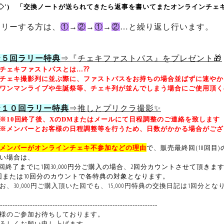
◇
')
ゞ「交換ノートが送られてきたら返事を書いてまたオンラインチェ
ラリーする方は、
①
→
②
→
①
→
②
…と繰り返し行います。
☆５回ラリー特典
⇒『チェキファストパス』をプレゼント
🎁
チェキファストパスとは…⁇
ェキ撮影列に並ぶ際に、ファストパスをお持ちの場合並ばずに速やか
ンマンライブや生誕祭等、チェキ列が並んでしまう場合にご使用頂く
☆１０回ラリー特典
⇒推しとプリクラ撮影✨
10回終了後、XのDMまたはメールにて日程調整のご連絡を致します
メンバーとお客様の日程調整等を行うため、日数がかかる場合がござ
メンバーがオンラインチェキ不参加などの理由
で、販売最終回(10回目)
い場合は、
0回終了までに1回30,000円分ご購入の場合、2回分カウントさせて頂きま
回または10回分のカウントで各特典の対象となります。
お、30,000円ご購入頂いた回でも、15,000円特典の交換日記は1回分
---------------------------------------------------------------
様のご参加お待ちしております。
ろしくお願い申し上げます。