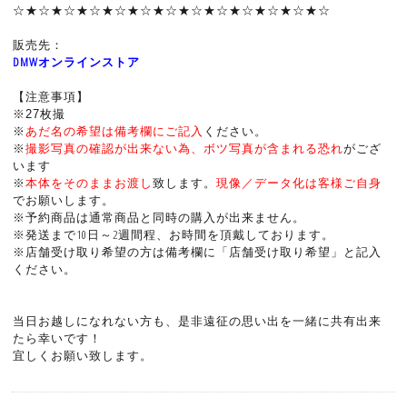
☆★☆★☆★☆★☆★☆★☆★☆★☆★☆★☆★☆★☆
販売先：
DMWオンラインストア
【注意事項】
※27枚撮
あだ名の希望は備考欄にご記入
ください
。
※
※
撮影写真の確認が出来ない為、ボツ写真が含まれる恐れ
がござ
います
※
本体をそのままお渡し
致します。
現像／データ化は客様ご自身
でお願いします。
※予約商品は通常商品と同時の購入が出来ません。
※発送まで10日～2週間程、お時間を頂戴しております。
※店舗受け取り希望の方は備考欄に「店舗受け取り希望」と記入
ください。
当日お越しになれない方も、是非遠征の思い出を一緒に共有出来
たら幸いです！
宜しくお願い致します。