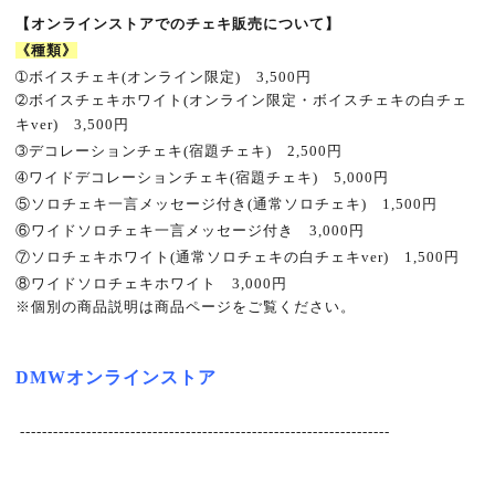
【オンラインストアでのチェキ販売について】
《種類》
➀
ボイスチェキ
(
オンライン限定
)
3,500
円
➁
ボイスチェキホワイト
(
オンライン限定・ボイスチェキの白チェ
キ
ver)
3,500
円
➂
デコレーションチェキ
(
宿題チェキ
)
2,500
円
➃
ワイドデコレーションチェキ
(
宿題チェキ
)
5
,000
円
⑤
ソロチェキ一言メッセージ付き
(
通常ソロチェキ
)
1,500
円
⑥
ワイドソロチェキ一言メッセージ付き 3
,000
円
⑦
ソロチェキホワイト
(
通常ソロチェキの白チェキ
ver)
1,500
円
⑧
ワイドソロチェキホワイト 3
,000
円
※
個別の商品説明は商品ページをご覧ください。
DMW
オンラインストア
-------------------------------------------------------------------