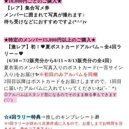
★10,000
円ごとのご購入★
【レア】集合写メ券
メンバーに囲まれて写真が撮れます♪
待ち受けなどにおすすめですよ(*^^
)v
★
特定のメンバー
15
,000
円以上のご購入
★
【激レア】初！
💗
夏ポストカードアルバム～全4回ラ
リー～💗
（6/30～7/2販売分から8/11～8/13販売分の全4回）
夏衣装のメンバー写真入りのポストカード(一言サイン
入り)をお届け
✨
※初回のみアルバムを同梱
2回目以降はポストカードをお届けしますので、1回目
に届いたアルバムに入れていってくださいね(´-｀*)
◎アルバムはスタンド型になるのでそのまま飾る事もできます
('◇')ゞ
☆4回ラリー特典
⇒推しのキンブレシート🎁
※4回ラリーが終わり次第作成に入るので、お渡しまでお時間を頂
きます。予めご了承下さい。