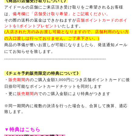
《商品の店舗受け取りについて》
アイドールの店舗にご来店頂き受け取りをご希望されるお客様
は、
備考欄に「店舗受け取り希望」とご記載ください。
その際の送料の返金はできかねますが
店舗ポイントカードのポイ
ントを
1
ポイントプレゼント
いたします。
(入店された方のみお渡し可能となりますので、店舗利用のない方
の入口渡しは行っておりません。ご了承下さい。)
商品の準備が整いお渡しが可能になりましたら、発送通知メール
にてお知らせを致します。
-------------------------------------------------------------------
《チェキ予約販売限定の特典について》
・
販売期間内
のご購入金額
3,000
円につき店舗ポイントカードに後
日捺印可能なポイントカードチケットを同封します
・更に
販売期間内
でのご購入金額により特典がつきます
※
同一期間内に複数の決済を行った場合も、合算して換算、適応
致します。
▼
特典はこちら