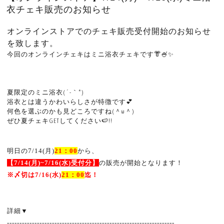
衣チェキ販売のお知らせ
オンラインストアでのチェキ販売受付開始のお知らせ
を致します。
今回のオンラインチェキはミニ浴衣チェキです👘🍧✨
夏限定のミニ浴衣(´-｀*)
浴衣とは違うかわいらしさが特徴です💕
何色を選ぶのかも見どころですね(＾ω＾)
ぜひ夏チェキGETしてください🍉!!
明日の7/14(月
)
21
：
00
から、
【7
/14(月
)~7/16
(水
)
受付分】
の販売が開始となります！
※
〆切は7
/16
(水
)
21
：
00
迄！
詳細
▼
-------------------------------------------------------------------