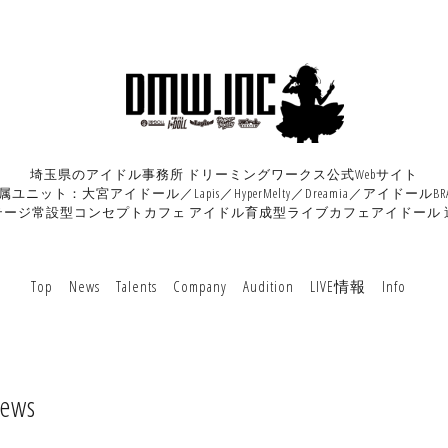
埼玉県のアイドル事務所 ドリーミングワークス公式Webサイト
属ユニット：大宮アイドール／Lapis／HyperMelty／Dreamia／アイドールBRA
テージ常設型コンセプトカフェ アイドル育成型ライブカフェアイドール 
Top
News
Talents
Company
Audition
LIVE情報
Info
ews