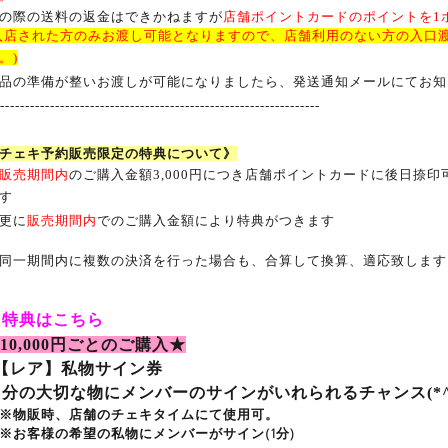
の際の送料の返金はできかねますが
店舗ポイントカードのポイントを
1
入店された方のみお渡し可能となりますので、店舗利用のない方の入口
。)
品の準備が整いお渡しが可能になりましたら、発送通知メールにてお知
-----------------------------------------------------------------
チェキ予約販売限定の特典について》
販売期間内
のご購入金額
3,000
円につき店舗ポイントカードに後日捺印
す
更に
販売期間内
でのご購入金額により特典がつきます
同一期間内に複数の決済を行った場合も、合算して換算、適応致し
▼
特典はこちら
10,000
円ごとのご購入★
【レア】
私物サイン券
自分の大切な物にメンバーのサインがいれられるチャンス(*^^
物販時、店舗のチェキタイムにて使用可。
お客様の希望の私物にメンバーがサイン(1分)