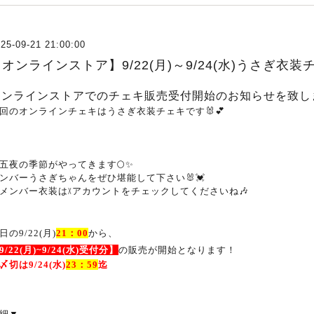
25-09-21 21:00:00
オンラインストア】9/22(月)～9/24(水)うさぎ衣
オンラインストアでのチェキ販売受付開始のお知らせを致し
回のオンラインチェキはうさぎ衣装チェキです🐰💕
五夜の季節がやってきます🌕✨
ンバーうさぎちゃんをぜひ堪能して下さい🐰💓
メンバー衣装はXアカウントをチェックしてくださいね🎶
日の9/22(月
)
21
：
00
から、
9
/22(月
)~9/24
(水
)
受付分】
の販売が開始となります！
〆切は9
/24
(水
)
23
：59
迄
細
▼