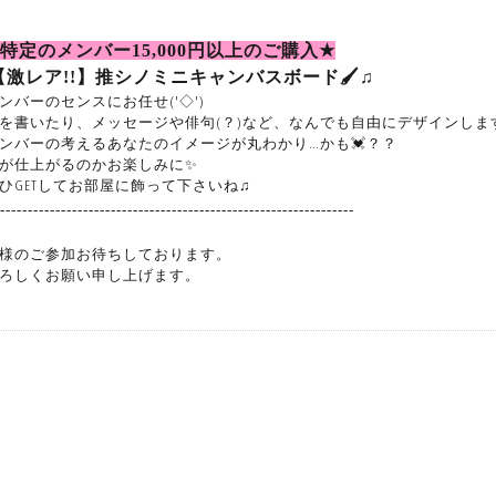
特定のメンバー
15
,000
円以上のご購入
★
【激レア
!!
】推シノミニキャンバスボード🖌♫
ンバーのセンスにお任せ('◇')ゞ
を書いたり、メッセージや俳句(？)など、なんでも自由にデザインします(*
ンバーの考えるあなたのイメージが丸わかり…かも💓？？
が仕上がるのかお楽しみに✨
ひGETしてお部屋に飾って下さいね♫
-----------------------------------------------------------------
様のご参加お待ちしております。
ろしくお願い申し上げます。