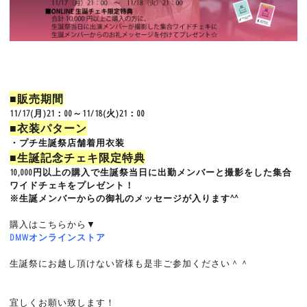
■販売期間
11/17(月)21：00～11/18(火)21：00
■衣装パターン
・プチ生誕祭店舗着用衣装
■生誕記念チェキ限定特典
10,000円以上の購入で生誕祭当日に出勤メンバーと撮影をした集合
ワイドチェキをプレゼント！
※生誕メンバーからの御礼のメッセージが入ります^^
購入はこちらから▼
DMWオンラインストア
生誕祭にお越し頂けない皆様も是非ご参加ください＾＾
宜しくお願い致します！