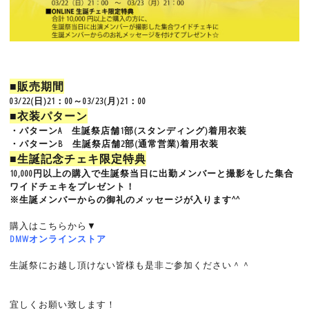
■販売期間
03/22(日)21：00～03/23(月)21：00
■衣装パターン
・パターンA 生誕祭店舗1部(スタンディング)着用衣装
・パターンB 生誕祭店舗2部(通常営業)着用衣装
■生誕記念チェキ限定特典
10,000円以上の購入で生誕祭当日に出勤メンバーと撮影をした集合
ワイドチェキをプレゼント！
※生誕メンバーからの御礼のメッセージが入ります^^
購入はこちらから▼
DMWオンラインストア
生誕祭にお越し頂けない皆様も是非ご参加ください＾＾
宜しくお願い致します！