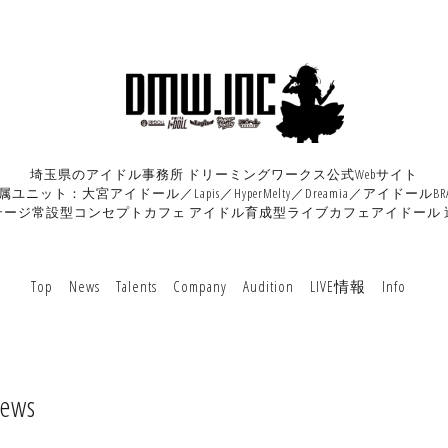
埼玉県のアイドル事務所 ドリーミングワークス公式Webサイト
属ユニット：大宮アイドール／Lapis／HyperMelty／Dreamia／アイドールBRA
テージ常設型コンセプトカフェ アイドル育成型ライブカフェアイドール 
Top
News
Talents
Company
Audition
LIVE情報
Info
ews