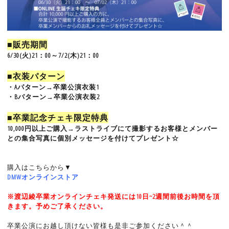
■販売期間
6/30(火)21：00～7/2(木)21：00
■衣装パターン
・Aパターン→卒業公演衣装1
・Bパターン→卒業公演衣装2
■卒業記念チェキ限定特典
10,000円以上ご購入→ラストライブにて撮影するお客様とメンバー
との集合写真に個別メッセージを付けてプレゼント☆
購入はこちらから▼
DMWオンラインストア
※渡辺綾卒業オンラインチェキ発送には10日~2週間前後お時間を頂
きます。予めご了承ください。
卒業公演にお越し頂けない皆様も是非ご参加ください＾＾