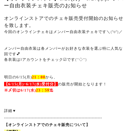
ー自由衣装チェキ販売のお知らせ
オンラインストアでのチェキ販売受付開始のお知らせ
を致します。
今回のオンラインチェキはメンバー自由衣装チェキです＼(^o^)／
メンバー自由衣装は各メンバーがお好きな衣装を選ぶ特に人気な
回です💕
各衣装はXアカウントをチェック☑です(''◇'')ゞ
明日の6/15(月
)
21
：
00
から、
【6
/15(月
)~6/17
(水
)
受付分】
の販売が開始となります！
※
〆切は6
/17
(水
)
23
：59
迄
詳細
▼
-------------------------------------------------------------------
【オンラインストアでのチェキ販売について】