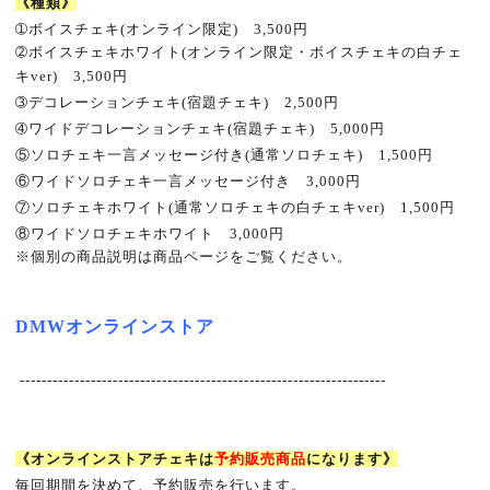
《種類》
➀
ボイスチェキ
(
オンライン限定
)
3,500
円
➁
ボイスチェキホワイト
(
オンライン限定・ボイスチェキの白チェ
キ
ver)
3,500
円
➂
デコレーションチェキ
(
宿題チェキ
)
2,500
円
➃
ワイドデコレーションチェキ
(
宿題チェキ
)
5
,000
円
⑤
ソロチェキ一言メッセージ付き
(
通常ソロチェキ
)
1,500
円
⑥
ワイドソロチェキ一言メッセージ付き 3
,000
円
⑦
ソロチェキホワイト
(
通常ソロチェキの白チェキ
ver)
1,500
円
⑧
ワイドソロチェキホワイト 3
,000
円
※
個別の商品説明は商品ページをご覧ください。
DMW
オンラインストア
-------------------------------------------------------------------
《オンラインストアチェキは
予約販売商品
になります》
毎回期間を決めて、予約販売を行います。