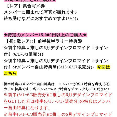
【レア】集合写メ券
メンバーに囲まれて写真が撮れます♪
待ち受けなどにおすすめですよ(*^^
)v
★
特定のメンバー
15
,000
円以上のご購入
★
【初!!激レア
!!
】前半後半ラリー特典🎁
ブロマイド
サイン
☆前半特典→推しの6月デザイン
〔
付
〕
(6/1~6/3販売分)
ブロマイド
☆後半特典→
推しの
6月デザイン
〔サイン
付〕
orメンバー自由特典💗(6/15~6/17販売分)
←
今回は
こちら
後半特典のメンバー自由特典は、メンバーが各々特典を考える初
めての特典です！各メンバーのXで特典をチェックしてください♪
※前半(6/1~6/3販売分)に推しの6月デザインブロマイド
をGETした方は後半(6/15~6/17販売分)の特典はメンバ
ー自由特典になります。
※前半
(6/1~6/3販売分)
に推しの6月デザインブロマイド