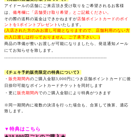
アイドールの店舗にご来店頂き受け取りをご希望されるお客様
は、
備考欄に「店舗受け取り希望」とご記載ください。
その際の送料の返金はできかねますが
店舗ポイントカードのポイ
ントを
1
ポイントプレゼント
いたします。
(入店された方のみお渡し可能となりますので、店舗利用のない方
の入口渡しは行っておりません。ご了承下さい。)
商品の準備が整いお渡しが可能になりましたら、発送通知メール
にてお知らせを致します。
-------------------------------------------------------------------
《チェキ予約販売限定の特典について》
・
販売期間内
のご購入金額
3,000
円につき店舗ポイントカードに後
日捺印可能なポイントカードチケットを同封します
・更に
販売期間内
でのご購入金額により特典がつきます
※
同一期間内に複数の決済を行った場合も、合算して換算、適応
致します。
▼
特典はこちら
★10,000
円ごとのご購入★