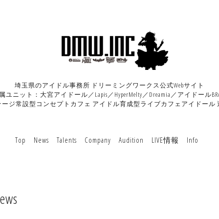
埼玉県のアイドル事務所 ドリーミングワークス公式Webサイト
属ユニット：大宮アイドール／Lapis／HyperMelty／Dreamia／アイドールBRA
テージ常設型コンセプトカフェ アイドル育成型ライブカフェアイドール 
Top
News
Talents
Company
Audition
LIVE情報
Info
ews