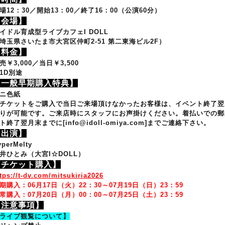
場12：30／開始13：00／終了16：00（公演60分）
【会場】
イドル育成型ライブカフェI DOLL
埼玉県さいたま市大宮区仲町2-51 第二東海ビル2F
）
【料金】
売￥3,000／当日￥3,500
1D別途
【一般早期購入特典】
ニ色紙
チケットをご購入で当日ご来場頂けなかったお客様は、イベント終了翌
りが可能です。ご来店時にスタッフにお声掛けください。着払いでの郵
ト終了翌月末までに[info@idoll-omiya.com]までご連絡下さい。
【出演】
yperMelty
井ひとみ（大宮I☆DOLL）
【チケット購入】
tps://t-dv.com/mitsukiria2026
期購入：
06月17日（火）
22：30
～
07月19日（日）
23：59
常購入：07
月20日
（月）
00：00
～07月25日（土）23：59
【注意事項】
ライブ観覧について】