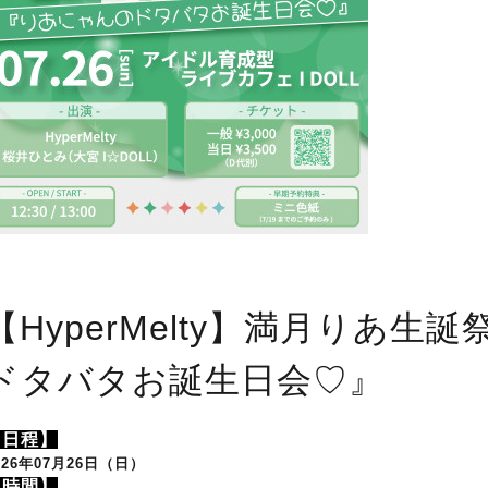
【HyperMelty】満月りあ
ドタバタお誕生日会♡』
【日程】
026年07月26日（日）
【時間】