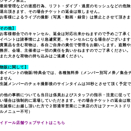
ジャンプ禁止。
最前管理などの迷惑行為、リフト・ダイブ・過度のモッシュなどの危険
退出頂きます、その場合チケットの返金は致しません。
お客様によるライブの撮影（写真・動画・録音）は禁止とさせて頂きま
その他】
お客様都合でのキャンセル、返金は対応出来かねますので予めご了承く
イベントは諸事情により急遽変更、キャンセルになる場合がございます
貴重品を含む荷物は、各自ご自身の責任で管理をお願いします。盗難や
務所、会場、主催者は一切の責任を負いかねますのでご了承ください。
また大きな荷物の持ち込みはご遠慮ください。
物販に関して】
本イベントの物販/特典会では、各種無料券（メンバー別写メ券／集合
ません
生誕メンバーのチェキ撮影後のサインタイムは30秒とさせて頂く予定
の他の事柄についても当日は係員およびスタッフの指示・注意に従って
い場合は強制的に退場していただきます。その場合チケットの返金は致
生誕祭にお越し頂いた方で２部通常営業にご来店の方はファーストドリ
ルメニュー不可）
イドール店舗ウェブサイトはこちら