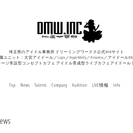
埼玉県のアイドル事務所 ドリーミングワークス公式Webサイト
属ユニット：大宮アイドール／Lapis／HyperMelty／Dreamia／アイドールBRA
テージ常設型コンセプトカフェ アイドル育成型ライブカフェアイドール 
Top
News
Talents
Company
Audition
LIVE情報
Info
ews